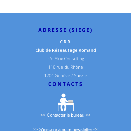
ADRESSE (SIEGE)
C.R.R.
Club de Réseautage Romand
c/o Alrix Consulting
118 rue du Rhône
1204 Genève / Suisse
CONTACTS
>>
Contacter le bureau
<<
>>
S'inscrire à notre newsletter
<<