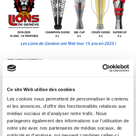
Les Lions de Genève ont fêté leur 15 ans en 2025 !
Ce site Web utilise des cookies
Les cookies nous permettent de personnaliser le contenu
et les annonces, d'offrir des fonctionnalités relatives aux
médias sociaux et d'analyser notre trafic. Nous
Une partie du prix de chaque billet
partageons également des informations sur l'utilisation de
d’entrée, à hauteur de
CHF 20.-,
sera
notre site avec nos partenaires de médias sociaux, de
reversée au Club de l’
Académie des
publicité et d'analyse, qui peuvent combiner celles-ci