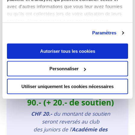
avec d'autres informations que vous leur avez fournies
Juniors des Lions de Genève
afin de
ou qu'ils ont collectées lors de votre utilisation de leurs
soutenir la formation des jeunes
services. Vous consentez à nos cookies si vous
talents.
continuez à utiliser notre site Web.
Paramètres
Venez vivre un moment convivial de
Autoriser tous les cookies
réseautage !
Personnaliser
Utiliser uniquement les cookies nécessaires
Tarif de la soirée
:
CHF
90.- (+ 20.- de soutien)
CHF 20.-
du montant de soutien
seront reversés au club
des juniors de l’
Académie des